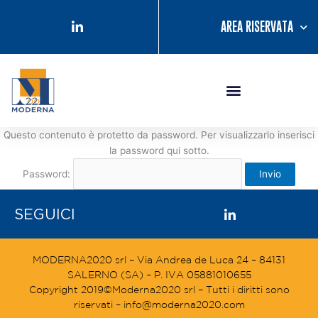
Vai
contenuto
al
AREA RISERVATA
contenuto
Questo contenuto è protetto da password. Per visualizzarlo inserisci
la password qui sotto.
Password:
SEGUICI
MODERNA2020 srl – Via Andrea de Luca 24 – 84131
SALERNO (SA) – P. IVA 05881010655
Copyright 2019©Moderna2020 srl – Tutti i diritti sono
riservati – info@moderna2020.com