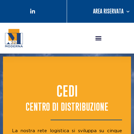
Vai
contenuto
al
AREA RISERVATA
contenuto
CEDI
CENTRO DI DISTRIBUZIONE
La nostra rete logistica si sviluppa su cinque