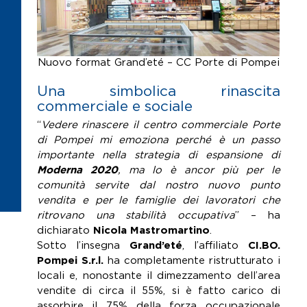
Nuovo format Grand’eté – CC Porte di Pompei
Una simbolica rinascita
commerciale e sociale
“
Vedere rinascere il centro commerciale Porte
di Pompei mi emoziona perché è un passo
importante nella strategia di espansione di
Moderna 2020
, ma lo è ancor più per le
comunità servite dal nostro nuovo punto
vendita e per le famiglie dei lavoratori che
ritrovano una stabilità occupativa
” – ha
dichiarato
Nicola Mastromartino
.
Sotto l’insegna
Grand’eté
, l’affiliato
CI.BO.
Pompei S.r.l.
ha completamente ristrutturato i
locali e, nonostante il dimezzamento dell’area
vendite di circa il 55%, si è fatto carico di
assorbire il 75% della forza occupazionale